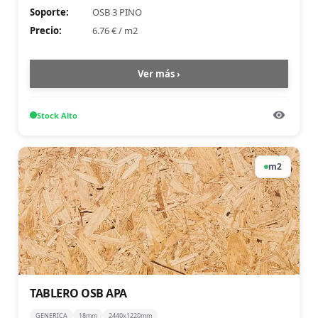
Soporte:
OSB 3 PINO
Precio:
6.76 €
/
m2
Ver más ›
Stock
Alto
m2
TABLERO OSB APA
GENERICA
18mm
2440x1220mm