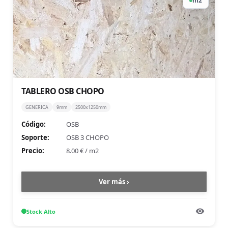
m2
TABLERO OSB CHOPO
GENERICA
9mm
2500x1250mm
Código:
OSB
Soporte:
OSB 3 CHOPO
Precio:
8.00 €
/
m2
Ver más ›
Stock
Alto