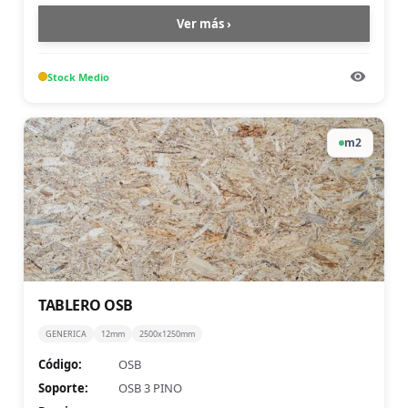
Ver más ›
Stock
Medio
m2
TABLERO OSB
GENERICA
12mm
2500x1250mm
Código:
OSB
Soporte:
OSB 3 PINO