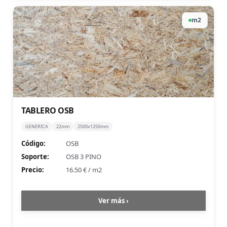
m2
TABLERO OSB
GENERICA
22mm
2500x1250mm
Código:
OSB
Soporte:
OSB 3 PINO
Precio:
16.50 €
/
m2
Ver más ›