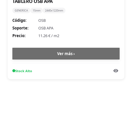
TABLERO OSB APA
GENERICA
15mm
2440x1220mm
Código:
OSB
Soporte:
OSB APA
Precio:
11.26 €
/
m2
Ver más ›
Stock
Alto