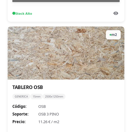
Stock
Alto
m2
TABLERO OSB
GENERICA
15mm
2500x1250mm
Código:
OSB
Soporte:
OSB 3 PINO
Precio:
11.26 €
/
m2