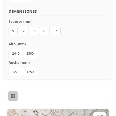
Compactos
DIMENSIONES
Espesor (mm)
9
12
15
18
22
Alto (mm)
2440
2500
Ancho (mm)
1220
1250