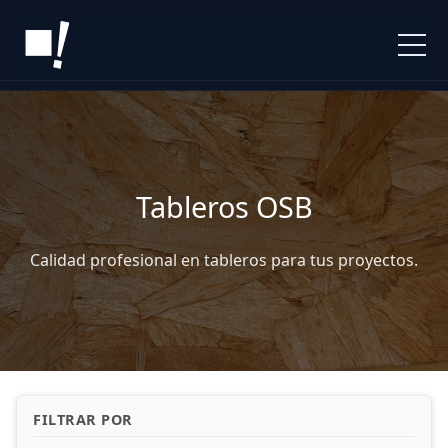
INICIO
PRODUCTOS
Suelos
Tableros OSB
SERVICIOS
Tableros
Perfiles
ÁREA DE CLIENTES
Calidad profesional en tableros para tus proyectos.
Cantos
Rodapies
Aglomerados
NOSOTROS
Revestimientos
Base Aislante
MDF
NOTICIAS
Encimeras
Trasera
CONTACTO
Otros
Contrachapados
FILTRAR POR
Melaminas
Cabiron