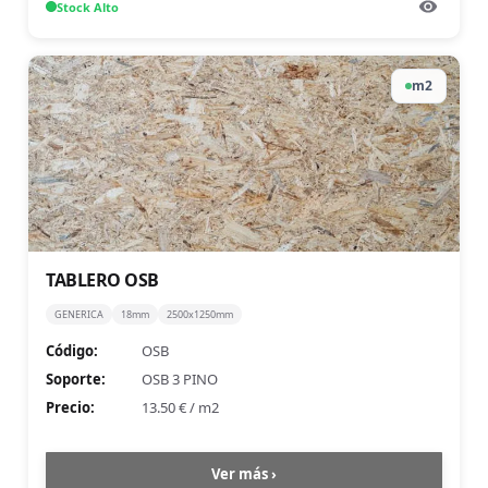
Stock
Alto
m2
TABLERO OSB
GENERICA
18mm
2500x1250mm
Código:
OSB
Soporte:
OSB 3 PINO
Precio:
13.50 €
/
m2
Ver más ›