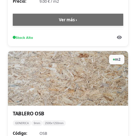
Precio:
9.00 €
/
m2
Ver más ›
Stock
Alto
m2
TABLERO OSB
GENERICA
9mm
2500x1250mm
Código:
OSB