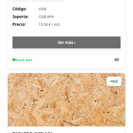
Código:
OSB
Soporte:
OSB APA
Precio:
13.50 €
/
m2
Ver más ›
Stock
Alto
m2