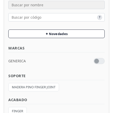
Melaminas P.SENSE
?
Compacmel
Fabric
✦ Novedades
Solid
MARCAS
Bandas
GENERICA
Laminados HPL
OSB
SOPORTE
Alistonados
MADERA PINO FINGER JOINT
Rechapados
ACABADO
Madera Cemento
FINGER