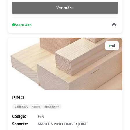
Ver más ›
Stock
Alto
ml
PINO
GENERICA
45mm
4500x60mm
Código:
F4S
Soporte:
MADERA PINO FINGER JOINT