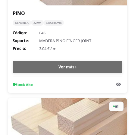
PINO
GENERICA
22mm
4100x46mm
Código:
F4S
Soporte:
MADERA PINO FINGER JOINT
Precio:
3.04 €
/
ml
Ver más ›
Stock
Alto
ml