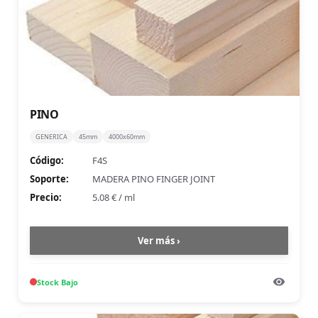
PINO
GENERICA
45mm
4000x60mm
Código:
F4S
Soporte:
MADERA PINO FINGER JOINT
Precio:
5.08 €
/
ml
Ver más ›
Stock
Bajo