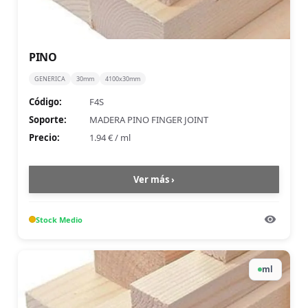
PINO
GENERICA
30mm
4100x30mm
Código:
F4S
Soporte:
MADERA PINO FINGER JOINT
Precio:
1.94 €
/
ml
Ver más ›
Stock
Medio
ml