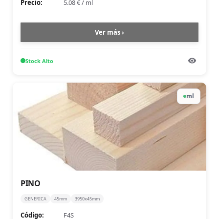
Precio:
5.08 €
/
ml
Ver más ›
Stock
Alto
ml
PINO
GENERICA
45mm
3950x45mm
Código:
F4S