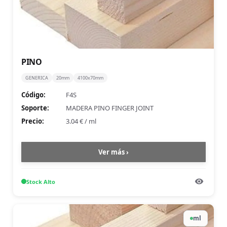
PINO
GENERICA
20mm
4100x70mm
Código:
F4S
Soporte:
MADERA PINO FINGER JOINT
Precio:
3.04 €
/
ml
Ver más ›
Stock
Alto
ml