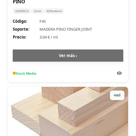
PINO
GENERICA
22mm
4500x46mm
Código:
F4S
Soporte:
MADERA PINO FINGER JOINT
Precio:
3.04 €
/
ml
Ver más ›
Stock
Medio
ml