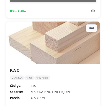
Stock
Alto
ml
PINO
GENERICA
45mm
4500x45mm
Código:
F4S
Soporte:
MADERA PINO FINGER JOINT
Precio:
4.77 €
/
ml