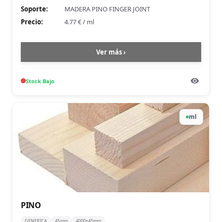
Soporte:
MADERA PINO FINGER JOINT
Precio:
4.77 €
/
ml
Ver más ›
Stock
Bajo
ml
PINO
GENERICA
45mm
4000x45mm