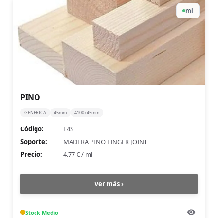
ml
PINO
GENERICA
45mm
4100x45mm
Código:
F4S
Soporte:
MADERA PINO FINGER JOINT
Precio:
4.77 €
/
ml
Ver más ›
Stock
Medio