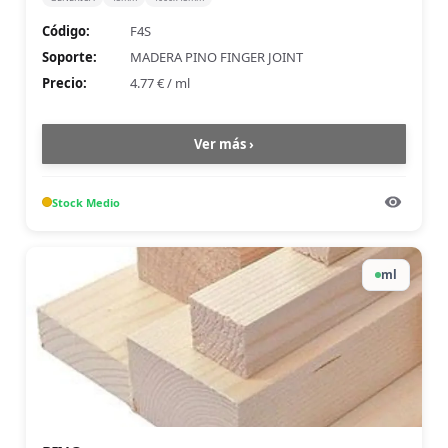
Código:
F4S
Soporte:
MADERA PINO FINGER JOINT
Precio:
4.77 €
/
ml
Ver más ›
Stock
Medio
ml